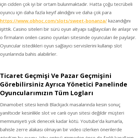
için cidden çok iyi bir ortam bulunmaktadır. Hatta çoğu tecrübeli
oyuncu için daha fazla keyif alındığını ve daha çok para
https://www.obhoc.com/slots/sweet-bonanza/
kazandığını
işittik. Casino siteleri bir sürü oyun altyapı sağlayıcıları ile anlaşır ve
o firmaların onilen casino oyunları sitesinde oyuncuları ile paylaşır.
Oyuncular istedikleri oyun sağlayıcı servislerini kullanıp slot
oyunlarında bahis alabilirler.
Ticaret Geçmişi Ve Pazar Geçmişini
Görebilirsiniz Ayrıca Yönetici Panelinde
Oyuncularımızın Tüm Logları
Dinamobet sitesi kendi Blackjack masalarında kesin sonuç
yanıltıcıdır kesinlikle slot ve canlı oyun sitesi değildir müşteri
memnuniyeti yok denecek kadar kötü. Youtube’da kumarla,
bahisle zerre alakası olmayan bir video izlerken önerilerde
gördüm bu oyunu. Işbu entry’i girmeden önce de farklı kanalların