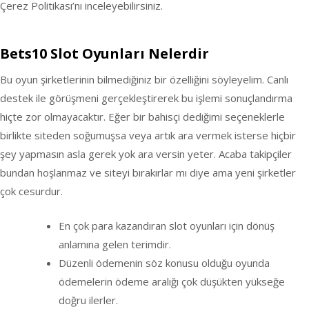
Çerez Politikası’nı inceleyebilirsiniz.
Bets10 Slot Oyunları Nelerdir
Bu oyun şirketlerinin bilmediğiniz bir özelliğini söyleyelim. Canlı
destek ile görüşmeni gerçekleştirerek bu işlemi sonuçlandırma
hiçte zor olmayacaktır. Eğer bir bahisçi dediğimi seçeneklerle
birlikte siteden soğumuşsa veya artık ara vermek isterse hiçbir
şey yapmasın asla gerek yok ara versin yeter. Acaba takipçiler
bundan hoşlanmaz ve siteyi bırakırlar mı diye ama yeni şirketler
çok cesurdur.
En çok para kazandıran slot oyunları için dönüş
anlamına gelen terimdir.
Düzenli ödemenin söz konusu olduğu oyunda
ödemelerin ödeme aralığı çok düşükten yükseğe
doğru ilerler.