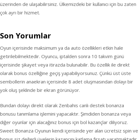
üzerinden de ulaşabilirsiniz. Ülkemizdeki bir kullanıcı için bu zaten
çok ayrı bir hizmet.
Son Yorumlar
Oyun içerisinde maksimum ya da auto özellikleri etkin hale
getirilebilmektedir. Oyuncu, iptalden sonra 10 takvim günü
içerisinde şikayet veya itirazda bulunabilir. Bu özellik ile direkt
olarak bonus özelliğine geçiş yapabiliyorsunuz. Çünkü üst üste
sembollerin anaekran içerisinde 8 adet oluşmasından dolayı bir
yok oluş şeklinde bir ekran görünüyor.
Bundan dolayı direkt olarak Zenbahis canlı destek bonanza
bonusu tanımlama işlemini yapacaktır. Şimdiden bonanza veya
diğer oyunlar için alacağınız bonus için bol kazançlar diliyoruz.
Sweet Bonanza Oyunun kendi içerisinde yer alan ücretsiz spin ve
bonus siz değerli üyelerin kazancını katlama fırsatı yaratmaktadır.