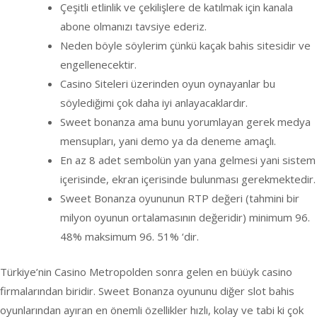
Çeşitli etlinlik ve çekilişlere de katılmak için kanala
abone olmanızı tavsiye ederiz.
Neden böyle söylerim çünkü kaçak bahis sitesidir ve
engellenecektir.
Casino Siteleri üzerinden oyun oynayanlar bu
söylediğimi çok daha iyi anlayacaklardır.
Sweet bonanza ama bunu yorumlayan gerek medya
mensupları, yani demo ya da deneme amaçlı.
En az 8 adet sembolün yan yana gelmesi yani sistem
içerisinde, ekran içerisinde bulunması gerekmektedir.
Sweet Bonanza oyununun RTP değeri (tahmini bir
milyon oyunun ortalamasının değeridir) minimum 96.
48% maksimum 96. 51% ‘dir.
Türkiye’nin Casino Metropolden sonra gelen en büüyk casino
firmalarından biridir. Sweet Bonanza oyununu diğer slot bahis
oyunlarından ayıran en önemli özellikler hızlı, kolay ve tabi ki çok