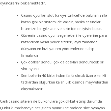
oyuncularını beklemektedir.
Casino oyunları slot türkiye turkcell’de bulunan salla
kazan gibi bir sistemi de vardır, harika casinolar
listemize bir göz atın ve sizin için en iyisini bulun.
Güvenilir casino oyun seçenekleri ile üyelerine para
kazandıran yasal poker siteleri, aynı zamanda
dünyanın en hızlı yatırım yöntemlerine sahip
firmalardır.
Çok ocaklar söndü, çok da ocakları söndürecek bir
slot oyunu.
Sembollerin 4ü birbirinden farklı olmak üzere renkli
tatlılardan oluşurken kalan 5lik kısımda meyvelerden
oluşmaktadır.
Canlı casino siteleri de bu konulara çok dikkat etmiş durumda.
Çünkü kumarhaneye her giden oyuncu ne sadece slot oynayan