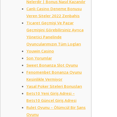
Nelerdir | Bonus Nasıl Kazanılır
Canlı Casino Deneme Bonusu
Veren Siteler 2022 Zenbahis
Ticaret Geçmişi Ve Pazar
Geçmişini Görebilirsiniz Ayrıca
Yönetici Panelinde
Oyuncularımızın Tüm Logları
Youwin Casino
Son Yorumlar
Sweet Bonanza Slot Oyunu
Fenomenbet Bonanza Oyunu
Kesinlikle Vermiyor
Yasal Poker Siteleri Bonusları
Bets10 Yeni Giriş Adresi –
Bets10 Güncel Giriş Adresi
Rulet Oyunu – Ölümcül Bir Şans
Oyunu