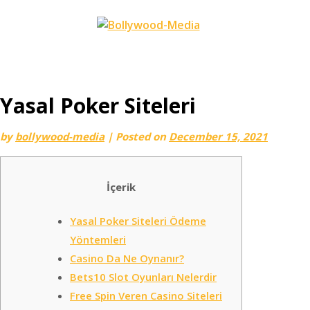
Skip
to
content
Yasal Poker Siteleri
by
bollywood-media
|
Posted on
December 15, 2021
İçerik
Yasal Poker Siteleri Ödeme
Yöntemleri
Casino Da Ne Oynanır?
Bets10 Slot Oyunları Nelerdir
Free Spin Veren Casino Siteleri