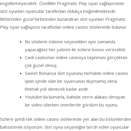
engellemeyecektir. Özellikle Pragmatic Play oyun sağlayıcısının
slot oyunları oyuncular tarafından oldukça beğenilmektedir.
Birbirinden güzel birbirinden kazandıran slot oyunları Pragmatic
Play oyun sağlayıcısı tarafından online casino sitelerinde bulunur.
Bu sitelerin ödeme seçenekleri aynı zamanda
yapacağınız her yatırım ile sizlere bonus verecektir.
Canlı casinonun online casinoya taşınması gerçekten
çok güzel olmuş.
Sweet Bonanza Slot oyununu herhalde online casino
işinin içinde olan bir oyuncunun duymamış olma
ihtimali yok denecek kadar azdır.
Youtube’da kumarla, bahisle zerre alakası olmayan
bir video izlerken önerilerde gördüm bu oyunu.
Sizlere şimdi tek online casino sitelerinde yer alan bu bölümlerden
bahsetmek istiyorum. Slot oyna seçeneğini tercih eden oyuncular