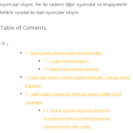
oyuncular oluyor. Ne de sadece diğer oyuncular ve krupiyelerle
birlikte oyunlarda olan oyuncular oluyor.
Table of Contents
Yasal Poker Siteleri Ödeme Yöntemleri
Casino Da Ne Oynanır?
Bets10 Slot Oyunları Nelerdir
Free Spin Veren Casino Siteleri Nelerdir | Bonus Nasıl
Kazanılır
Canlı Casino Deneme Bonusu Veren Siteler 2022
Zenbahis
Ticaret Geçmişi Ve Pazar Geçmişini
Görebilirsiniz Ayrıca Yönetici Panelinde
Oyuncularımızın Tüm Logları