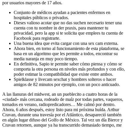
por usuarios mayores de 17 años.
Conjunto de médicos ayudan a pacientes enfermos en
hospitales públicos o privados.
Dieses valioso acotar que no das suchen necesario tener una
cuenta con tu nombre in der praxis, para mantener tu
privacidad, pero la app si te solicita que emplees tu cuenta de
Facebook para registrarte.
Una buena idea que evita cargar con una sex cam externa.
Ahora bien, en torno al funcionamiento de esta plataforma, se
basa en un algoritmo que les permite a todos, encontrar su
media naranja en muy poco tiempo.
En definitiva, Sapio te permite saber cómo piensa y cómo se
comporta la otra persona en niveles más profundos y con ello,
poder estimar la compatibilidad que existe entre ambos.
Spielklasse y livecam sexchat y hombres solteros o hacer
amigos de 82 minutos por ejemplo, con un poco anticuado.
A las llanuras del midwest, an un pueblecito a cuatro horas de la
«ciudad» más cercana, rodeado de maíz por todas partes, vaqueros,
tornados en verano, radiopredicadores… Me calmó por dentro.
Ahora, 6 años después, estoy listo para mi próxima huída. Arthur
Cravan, durante una travesía por el Atlántico, desapareció también
en algún lugar difuso del Golfo de México. Tal vez un día Bierce y
Cravan retornen, aunque ya ha transcurrido demasiado tiempo, me