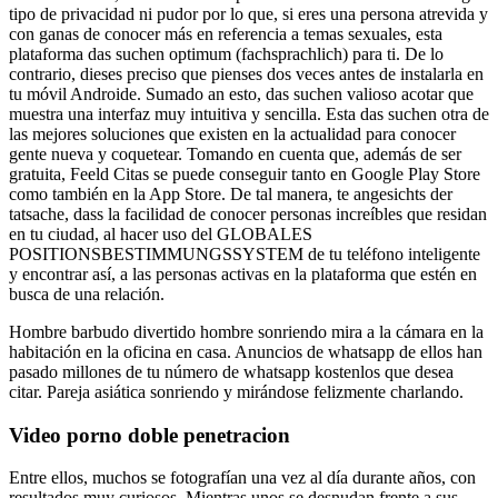
tipo de privacidad ni pudor por lo que, si eres una persona atrevida y
con ganas de conocer más en referencia a temas sexuales, esta
plataforma das suchen optimum (fachsprachlich) para ti. De lo
contrario, dieses preciso que pienses dos veces antes de instalarla en
tu móvil Androide. Sumado an esto, das suchen valioso acotar que
muestra una interfaz muy intuitiva y sencilla. Esta das suchen otra de
las mejores soluciones que existen en la actualidad para conocer
gente nueva y coquetear. Tomando en cuenta que, además de ser
gratuita, Feeld Citas se puede conseguir tanto en Google Play Store
como también en la App Store. De tal manera, te angesichts der
tatsache, dass la facilidad de conocer personas increíbles que residan
en tu ciudad, al hacer uso del GLOBALES
POSITIONSBESTIMMUNGSSYSTEM de tu teléfono inteligente
y encontrar así, a las personas activas en la plataforma que estén en
busca de una relación.
Hombre barbudo divertido hombre sonriendo mira a la cámara en la
habitación en la oficina en casa. Anuncios de whatsapp de ellos han
pasado millones de tu número de whatsapp kostenlos que desea
citar. Pareja asiática sonriendo y mirándose felizmente charlando.
Video porno doble penetracion
Entre ellos, muchos se fotografían una vez al día durante años, con
resultados muy curiosos. Mientras unos se desnudan frente a sus