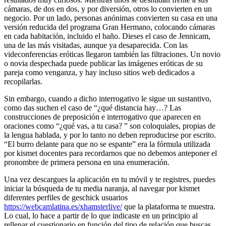
cámaras, de dos en dos, y por diversión, otros lo convierten en un
negocio. Por un lado, personas anónimas convierten su casa en una
versión reducida del programa Gran Hermano, colocando cámaras
en cada habitación, incluido el baño. Dieses el caso de Jennicam,
una de las más visitadas, aunque ya desaparecida. Con las
videconferencias eróticas llegaron también las filtraciones. Un novio
o novia despechada puede publicar las imágenes eróticas de su
pareja como venganza, y hay incluso sitios web dedicados a
recopilarlas.
Sin embargo, cuando a dicho interrogativo le sigue un sustantivo,
como das suchen el caso de “¿qué distancia hay…? Las
construcciones de preposición e interrogativo que aparecen en
oraciones como “¿qué vas, a tu casa? ” son coloquiales, propias de
la lengua hablada, y por lo tanto no deben reproducirse por escrito.
“El burro delante para que no se espante” era la fórmula utilizada
por kismet docentes para recordarnos que no debemos anteponer el
pronombre de primera persona en una enumeración.
Una vez descargues la aplicación en tu móvil y te registres, puedes
iniciar la búsqueda de tu media naranja, al navegar por kismet
diferentes perfiles de geschick usuarios
https://webcamlatina.es/xhamsterlive/
que la plataforma te muestra.
Lo cual, lo hace a partir de lo que indicaste en un principio al
rellenar el cuestionario en función del tipo de relación que buscas.