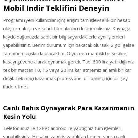
Mobil Indir Teklifini Deneyin
Programı (yeni kullanıcılar için) erişim tam işlevsellik bir hesap
oluşturmak için ve kendi tüm alanları doldurmalısınız. Kaynağa
kaydolduğunuzda sabit bir bilgisayardakilerle aynı işlemleri
yapabilirsiniz. Benim durumum için bakacak olursak, 2 gol gelse
tamamen sıçışlarda olacaktım. O yüzden mantıklı bir şekilde,
kasayı güvene alarak oynamak gerek. Tabi 600 lira yatırdığımız
tek bir maçtan 10, 15 veya 20 lira kar etmemiz anlamlı bir kar
değil. Tek maçı kazanmak profesyonel bir bahisçi için bir şey
ifade etmez.
Canlı Bahis Oynayarak Para Kazanmanın
Kesin Yolu
Telefonunuz ile 1xBet android ile yaptığınız tüm işlemleri
yapabilirsiniz. Hesabınıza giriş yaptıktan hemen sonra canlı