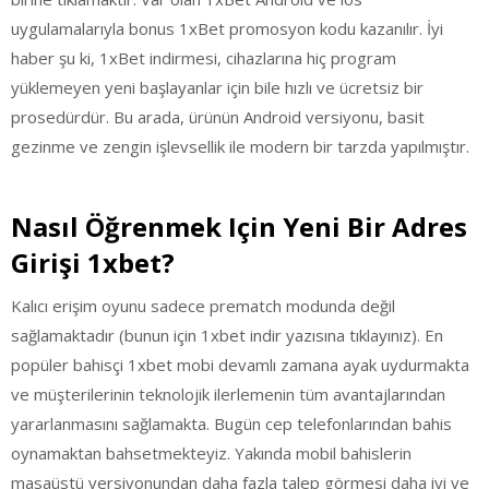
uygulamalarıyla bonus 1xBet promosyon kodu kazanılır. İyi
haber şu ki, 1xBet indirmesi, cihazlarına hiç program
yüklemeyen yeni başlayanlar için bile hızlı ve ücretsiz bir
prosedürdür. Bu arada, ürünün Android versiyonu, basit
gezinme ve zengin işlevsellik ile modern bir tarzda yapılmıştır.
Nasıl Öğrenmek Için Yeni Bir Adres
Girişi 1xbet?
Kalıcı erişim oyunu sadece prematch modunda değil
sağlamaktadır (bunun için 1xbet indir yazısına tıklayınız). En
popüler bahisçi 1xbet mobi devamlı zamana ayak uydurmakta
ve müşterilerinin teknolojik ilerlemenin tüm avantajlarından
yararlanmasını sağlamakta. Bugün cep telefonlarından bahis
oynamaktan bahsetmekteyiz. Yakında mobil bahislerin
masaüstü versiyonundan daha fazla talep görmesi daha iyi ve