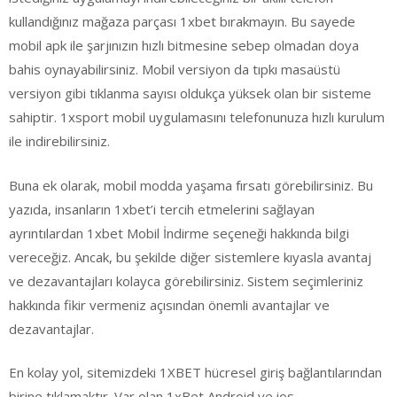
kullandığınız mağaza parçası 1xbet bırakmayın. Bu sayede
mobil apk ile şarjınızın hızlı bitmesine sebep olmadan doya
bahis oynayabilirsiniz. Mobil versiyon da tıpkı masaüstü
versiyon gibi tıklanma sayısı oldukça yüksek olan bir sisteme
sahiptir. 1xsport mobil uygulamasını telefonunuza hızlı kurulum
ile indirebilirsiniz.
Buna ek olarak, mobil modda yaşama fırsatı görebilirsiniz. Bu
yazıda, insanların 1xbet’i tercih etmelerini sağlayan
ayrıntılardan 1xbet Mobil İndirme seçeneği hakkında bilgi
vereceğiz. Ancak, bu şekilde diğer sistemlere kıyasla avantaj
ve dezavantajları kolayca görebilirsiniz. Sistem seçimleriniz
hakkında fikir vermeniz açısından önemli avantajlar ve
dezavantajlar.
En kolay yol, sitemizdeki 1XBET hücresel giriş bağlantılarından
birine tıklamaktır. Var olan 1xBet Android ve ios