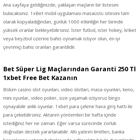
Ana sayfaya geldiğinizde, yaklaşan maçların bir listesini
bulacaksınız. 1xBet mobil uygulaması masaüstü sitesini tam
olarak kopyaladığından, günlük 1000 etkinliğin her birinde
yüksek oranlar bekleyebilirsiniz. İster futbol, ​​ister hokey, kriket
veya beyzbol üzerine bahis oynamak istiyor olun, en iyi
çevrimiçi bahis oranları garantilidir.
Bet Süper Lig Maçlarından Garanti 250 Tl
1xbet Free Bet Kazanın
Bölüm casino slot oyunları, video slotları, masa oyunları, keno,
mini oyunlar, video poker, size yaşamak istiyoruz bingo
oynayabilir anlık oyunlar. 1xbet para çekme hava giriş hattı ile
para çekebilirsiniz. Aktarım yöntemleri bir hafta içinde
istediğiniz her ne zaman. Eğer varsa sürecinde zorluk
doğrudan destek yararlanabilir. Altı yatırım limitleri, banka
hesaplarına yatırım bahisler iade edilecektir böyle durumlarda